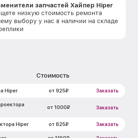
менители запчастей Хайпер Hiper
 ищете низкую стоимость ремонта
шему выбору у нас в наличии на складе
реплики
Стоимость
от 925₽
а Hiper
Заказать
проектора
от 1000₽
Заказать
от 825₽
ктора Hiper
Заказать