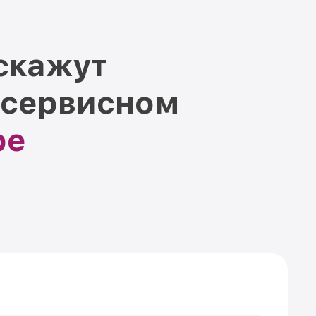
скажут
 сервисном
ре